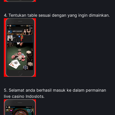
4. Tentukan table sesuai dengan yang ingin dimainkan.
5. Selamat anda berhasil masuk ke dalam permainan
live casino Indoslots.